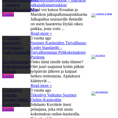
jalkapallomaajoukkue – marokon
jalkapallomaajoukkue
Missä voi katsoa Kroatian ja
Kasino
Marokon jalkapallomaajoukkueita
Jalkapalloa seuraaville ihmisille
on usein haasteena löytää oikea
paikka, josta voisi ...
Read more »
3 vuotta ago
Suomen Kasinoiden Turvallisuus:
Uudet Standardit –
Turvallisemman Pelikokemuksen
Puolesta
Onko tämä sinulle tuttu tilanne?
Olet juuri saapunut kotiin pitkän
työpäivän jälkeen ja kaipaat
Kasino
hetken rentoutusta. Ajatuksesi
kääntyvät ...
Read more »
3 vuotta ago
Tekoälyn Vaikutus Suomen
Online-Kasinoihin
Johdanto Kuvittele itsesi
Kasino
pelaajana, joka etsii uusia
kokemuksia online-kasinoilla.