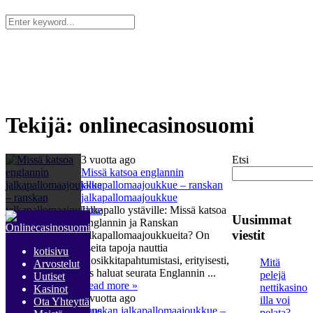
kotisivu
Arvostelut
Uutiset
Kasinot
Ota Yhteyttä
Meistä
Tekijä:
onlinecasinosuomi
3 vuotta ago
Etsi
Missä katsoa englannin
jalkapallomaajoukkue – ranskan
jalkapallomaajoukkue
Jalkapallo ystäville: Missä katsoa
Uusimmat
Kasino
Englannin ja Ranskan
viestit
jalkapallomaajoukkueita? On
useita tapoja nauttia
kotisivu
suosikkitapahtumistasi, erityisesti,
Mitä
Arvostelut
jos haluat seurata Englannin ...
pelejä
Uutiset
Read more »
nettikasino
Kasinot
3 vuotta ago
illa voi
Ota Yhteyttä
Tanskan jalkapallomaajoukkue –
pelata?