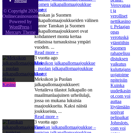
Meistä
suomen jalkapallomaajoukkue
Verovapaa
tilastot
t ja
© Copyright 2026
Tanskan ja Suomen
verolliset
Onlinecasinosuomi
Kasino
jalkapallomaajoukkueiden välinen
nettikasino
Powered by
tilanne Tanskan ja Suomen
t: Pelaajan
WordPress
|
jalkapallomaajoukkueet ovat
opas
Mercury Theme
kohdanneet monta kertaa
verotuskä
erilaisissa turnauksissa ympäri
ytäntöihin
vuoden. ...
Suomen
Read more »
rahapeliuu
3 vuotta ago
distuksen
Meksikon jalkapallomaajoukkue
vaikutus
– puolan jalkapallomaajoukkue
kuluttajans
tilastot
uojatoime
Meksikon ja Puolan
npiteisiin
Kasino
jalkapallomaajoukkueet:
Kuinka
Vertaileva tilastot Jalkapallo on
uudetkasin
maailmanlaajuinen urheilulaji,
ot.com voi
jossa on mukana lukuisia
auttaa
maajoukkueita. Kaksi näistä
löytämään
joukkueista, ...
sopivat
Read more »
pelipaikat
3 vuotta ago
Johnslots.
Tanskan jalkapallomaajoukkue –
com voi
tunisian jalkapallomaajoukkue