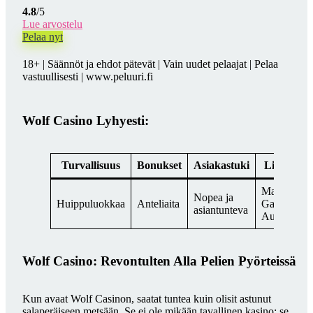
4.8
/5
Lue arvostelu
Pelaa nyt
18+ | Säännöt ja ehdot pätevät | Vain uudet pelaajat | Pelaa
vastuullisesti | www.peluuri.fi
Wolf Casino Lyhyesti:
Turvallisuus
Bonukset
Asiakastuki
Lisenssi
Malta
Nopea ja
Huippuluokkaa
Anteliaita
Gaming
asiantunteva
Authority
Wolf Casino: Revontulten Alla Pelien Pyörteissä
Kun avaat Wolf Casinon, saatat tuntea kuin olisit astunut
salaperäiseen metsään. Se ei ole mikään tavallinen kasino; se