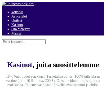
kotisivu
Arvostelut
Uutiset
Kasinot
Ota Yhteyttä
Meistä
Kasinot
, joita suosittelemme
18+. Vain uudet asiakkaat. Tervetuliaisbonus: 100% talletuksen
vastine (min. 10 $ – max. 200 $). Duis tincidunt, turpis ut porta
malesuada. Talletus vaaditaan. Sovellettavat säännöt ja ehdot.