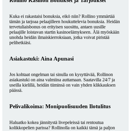
Rollino Kasinon Bonukset ja Tarjoukset
Kuka ei rakastaisi bonuksia, eikö niin? Rollino ymmärtää
tämän ja tarjoaa pelaajilleen houkuttelevia bonuksia. Heidän
tervetuliaisbonus on erityisen suosittu, antaen uusille
pelaajille loistavan startin kasinoelämykseen. Älä myöskään
unohda heidän ilmaiskierroksiaan, jotka voivat piristää
pelihetkiäsi.
Asiakastuki: Aina Apunasi
Jos kohtaat ongelman tai sinulla on kysyttävää, Rollinon
asiakastuki on aina valmiina auttamaan. Saatavilla 24/7 ja
useilla kielillä, heidän tiiminsä on vain yhden klikkauksen
päässä.
Pelivalikoima: Monipuolisuuden Ilotulitus
Haluatko kokea jännitystä livepeleissä tai rentoutua
kolikkopelien parissa? Rollinolla on kaikki tämä ja paljon