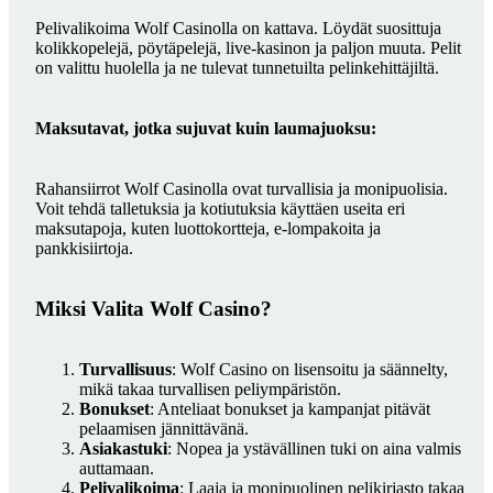
Pelivalikoima Wolf Casinolla on kattava. Löydät suosittuja
kolikkopelejä, pöytäpelejä, live-kasinon ja paljon muuta. Pelit
on valittu huolella ja ne tulevat tunnetuilta pelinkehittäjiltä.
Maksutavat, jotka sujuvat kuin laumajuoksu:
Rahansiirrot Wolf Casinolla ovat turvallisia ja monipuolisia.
Voit tehdä talletuksia ja kotiutuksia käyttäen useita eri
maksutapoja, kuten luottokortteja, e-lompakoita ja
pankkisiirtoja.
Miksi Valita Wolf Casino?
Turvallisuus
: Wolf Casino on lisensoitu ja säännelty,
mikä takaa turvallisen peliympäristön.
Bonukset
: Anteliaat bonukset ja kampanjat pitävät
pelaamisen jännittävänä.
Asiakastuki
: Nopea ja ystävällinen tuki on aina valmis
auttamaan.
Pelivalikoima
: Laaja ja monipuolinen pelikirjasto takaa