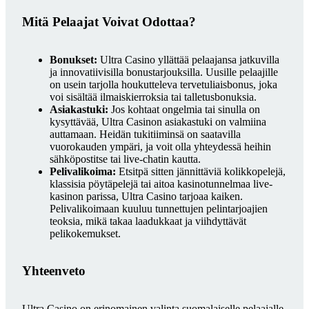
Mitä Pelaajat Voivat Odottaa?
Bonukset:
Ultra Casino yllättää pelaajansa jatkuvilla
ja innovatiivisilla bonustarjouksilla. Uusille pelaajille
on usein tarjolla houkutteleva tervetuliaisbonus, joka
voi sisältää ilmaiskierroksia tai talletusbonuksia.
Asiakastuki:
Jos kohtaat ongelmia tai sinulla on
kysyttävää, Ultra Casinon asiakastuki on valmiina
auttamaan. Heidän tukitiiminsä on saatavilla
vuorokauden ympäri, ja voit olla yhteydessä heihin
sähköpostitse tai live-chatin kautta.
Pelivalikoima:
Etsitpä sitten jännittäviä kolikkopelejä,
klassisia pöytäpelejä tai aitoa kasinotunnelmaa live-
kasinon parissa, Ultra Casino tarjoaa kaiken.
Pelivalikoimaan kuuluu tunnettujen pelintarjoajien
teoksia, mikä takaa laadukkaat ja viihdyttävät
pelikokemukset.
Yhteenveto
Ultra Casino on erinomainen valinta suomalaiselle pelaajalle,