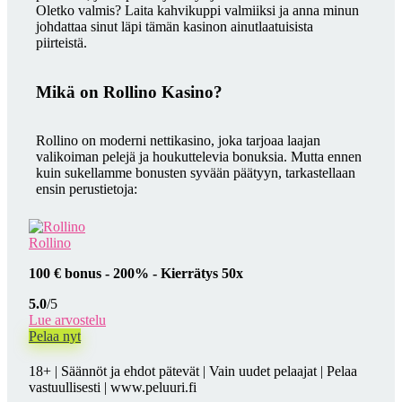
Oletko valmis? Laita kahvikuppi valmiiksi ja anna minun
johdattaa sinut läpi tämän kasinon ainutlaatuisista
piirteistä.
Mikä on Rollino Kasino?
Rollino on moderni nettikasino, joka tarjoaa laajan
valikoiman pelejä ja houkuttelevia bonuksia. Mutta ennen
kuin sukellamme bonusten syvään päätyyn, tarkastellaan
ensin perustietoja:
Rollino
100 € bonus - 200% - Kierrätys 50x
5.0
/5
Lue arvostelu
Pelaa nyt
18+ | Säännöt ja ehdot pätevät | Vain uudet pelaajat | Pelaa
vastuullisesti | www.peluuri.fi