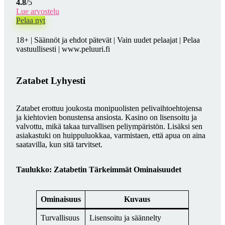
4.8
/5
Lue arvostelu
Pelaa nyt
18+ | Säännöt ja ehdot pätevät | Vain uudet pelaajat | Pelaa
vastuullisesti | www.peluuri.fi
Zatabet Lyhyesti
Zatabet erottuu joukosta monipuolisten pelivaihtoehtojensa
ja kiehtovien bonustensa ansiosta. Kasino on lisensoitu ja
valvottu, mikä takaa turvallisen peliympäristön. Lisäksi sen
asiakastuki on huippuluokkaa, varmistaen, että apua on aina
saatavilla, kun sitä tarvitset.
Taulukko: Zatabetin Tärkeimmät Ominaisuudet
Ominaisuus
Kuvaus
Turvallisuus
Lisensoitu ja säännelty