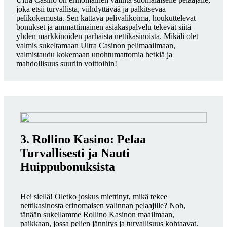
joka etsii turvallista, viihdyttävää ja palkitsevaa
pelikokemusta. Sen kattava pelivalikoima, houkuttelevat
bonukset ja ammattimainen asiakaspalvelu tekevät siitä
yhden markkinoiden parhaista nettikasinoista. Mikäli olet
valmis sukeltamaan Ultra Casinon pelimaailmaan,
valmistaudu kokemaan unohtumattomia hetkiä ja
mahdollisuus suuriin voittoihin!
3. Rollino Kasino: Pelaa
Turvallisesti ja Nauti
Huippubonuksista
Hei siellä! Oletko joskus miettinyt, mikä tekee
nettikasinosta erinomaisen valinnan pelaajille? Noh,
tänään sukellamme Rollino Kasinon maailmaan,
paikkaan, jossa pelien jännitys ja turvallisuus kohtaavat.