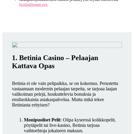
footballteams.org
.
1. Betinia Casino –
Pelaajan
Kattava Opas
Betinia ei ole vain pelipaikka, se on kokemus. Perustettu
vastaamaan modernin pelaajan tarpeita, se tarjoaa laajan
valikoiman pelejä, houkuttelevia bonuksia ja
ensiluokkaista asiakaspalvelua. Mutta mikä tekee
Betiniasta erityisen?
Monipuoliset Pelit
: Olipa kyseessä kolikkopelit,
pöytäpelit tai live-kasino, Betinia tarjoaa
vaihtoehtoja jokaiseen makuun.