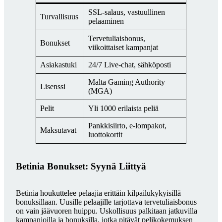
SSL-salaus, vastuullinen
Turvallisuus
pelaaminen
Tervetuliaisbonus,
Bonukset
viikoittaiset kampanjat
Asiakastuki
24/7 Live-chat, sähköposti
Malta Gaming Authority
Lisenssi
(MGA)
Pelit
Yli 1000 erilaista peliä
Pankkisiirto, e-lompakot,
Maksutavat
luottokortit
Betinia Bonukset: Syynä Liittyä
Betinia houkuttelee pelaajia erittäin kilpailukykyisillä
bonuksillaan. Uusille pelaajille tarjottava tervetuliaisbonus
on vain jäävuoren huippu. Uskollisuus palkitaan jatkuvilla
kampanjoilla ja bonuksilla, jotka pitävät pelikokemuksen