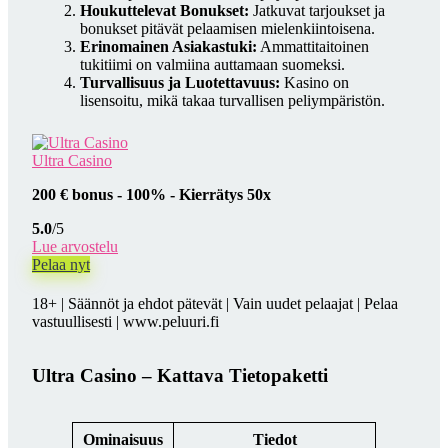
Houkuttelevat Bonukset:
Jatkuvat tarjoukset ja
bonukset pitävät pelaamisen mielenkiintoisena.
Erinomainen Asiakastuki:
Ammattitaitoinen
tukitiimi on valmiina auttamaan suomeksi.
Turvallisuus ja Luotettavuus:
Kasino on
lisensoitu, mikä takaa turvallisen peliympäristön.
Ultra Casino
200 € bonus - 100% - Kierrätys 50x
5.0
/5
Lue arvostelu
Pelaa nyt
18+ | Säännöt ja ehdot pätevät | Vain uudet pelaajat | Pelaa
vastuullisesti | www.peluuri.fi
Ultra Casino – Kattava Tietopaketti
Ominaisuus
Tiedot