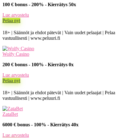
100 € bonus - 200% - Kierrätys 50x
Lue arvostelu
Pelaa nyt
18+ | Säännöt ja ehdot pätevät | Vain uudet pelaajat | Pelaa
vastuullisesti | www.peluuri.fi
Wolfy Casino
200 € bonus - 100% - Kierrätys 0x
Lue arvostelu
Pelaa nyt
18+ | Säännöt ja ehdot pätevät | Vain uudet pelaajat | Pelaa
vastuullisesti | www.peluuri.fi
ZataBet
6000 € bonus - 100% - Kierrätys 40x
Lue arvostelu