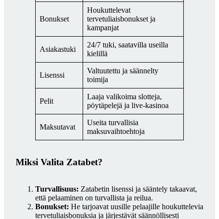
Houkuttelevat
Bonukset
tervetuliaisbonukset ja
kampanjat
24/7 tuki, saatavilla useilla
Asiakastuki
kielillä
Valtuutettu ja säännelty
Lisenssi
toimija
Laaja valikoima slotteja,
Pelit
pöytäpelejä ja live-kasinoa
Useita turvallisia
Maksutavat
maksuvaihtoehtoja
Miksi Valita Zatabet?
Turvallisuus:
Zatabetin lisenssi ja sääntely takaavat,
että pelaaminen on turvallista ja reilua.
Bonukset:
He tarjoavat uusille pelaajille houkuttelevia
tervetuliaisbonuksia ja järjestävät säännöllisesti