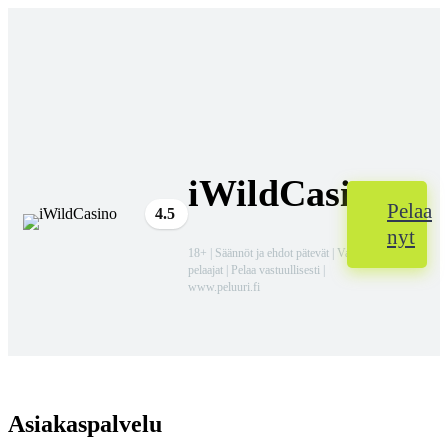
kotisivu
Arvostelut
Uutiset
Kasinot
Ota Yhteyttä
Meistä
iWildCasino
Pelaa
4.5
nyt
18+ | Säännöt ja ehdot pätevät | Vain uudet
pelaajat | Pelaa vastuullisesti |
www.peluuri.fi
Asiakaspalvelu