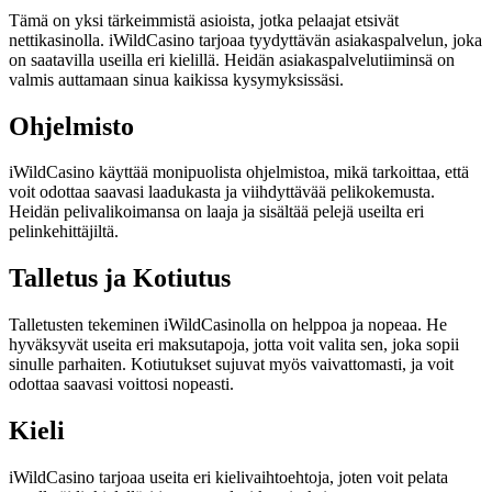
Tämä on yksi tärkeimmistä asioista, jotka pelaajat etsivät
nettikasinolla. iWildCasino tarjoaa tyydyttävän asiakaspalvelun, joka
on saatavilla useilla eri kielillä. Heidän asiakaspalvelutiiminsä on
valmis auttamaan sinua kaikissa kysymyksissäsi.
Ohjelmisto
iWildCasino käyttää monipuolista ohjelmistoa, mikä tarkoittaa, että
voit odottaa saavasi laadukasta ja viihdyttävää pelikokemusta.
Heidän pelivalikoimansa on laaja ja sisältää pelejä useilta eri
pelinkehittäjiltä.
Talletus ja Kotiutus
Talletusten tekeminen iWildCasinolla on helppoa ja nopeaa. He
hyväksyvät useita eri maksutapoja, jotta voit valita sen, joka sopii
sinulle parhaiten. Kotiutukset sujuvat myös vaivattomasti, ja voit
odottaa saavasi voittosi nopeasti.
Kieli
iWildCasino tarjoaa useita eri kielivaihtoehtoja, joten voit pelata