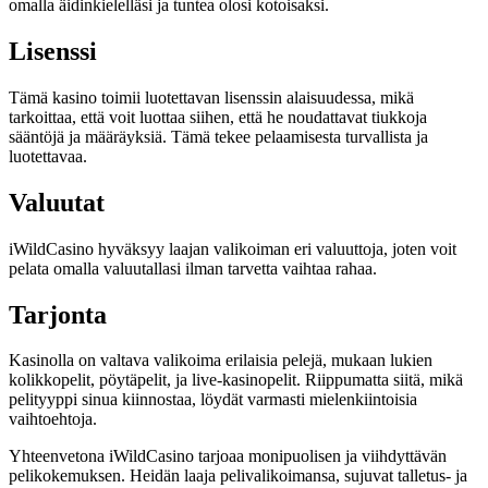
omalla äidinkielelläsi ja tuntea olosi kotoisaksi.
Lisenssi
Tämä kasino toimii luotettavan lisenssin alaisuudessa, mikä
tarkoittaa, että voit luottaa siihen, että he noudattavat tiukkoja
sääntöjä ja määräyksiä. Tämä tekee pelaamisesta turvallista ja
luotettavaa.
Valuutat
iWildCasino hyväksyy laajan valikoiman eri valuuttoja, joten voit
pelata omalla valuutallasi ilman tarvetta vaihtaa rahaa.
Tarjonta
Kasinolla on valtava valikoima erilaisia pelejä, mukaan lukien
kolikkopelit, pöytäpelit, ja live-kasinopelit. Riippumatta siitä, mikä
pelityyppi sinua kiinnostaa, löydät varmasti mielenkiintoisia
vaihtoehtoja.
Yhteenvetona iWildCasino tarjoaa monipuolisen ja viihdyttävän
pelikokemuksen. Heidän laaja pelivalikoimansa, sujuvat talletus- ja