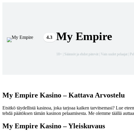
kotisivu
Arvostelut
My Empire
4.3
18+ | Säännöt ja ehdot pätevät | Vain uudet pelaajat | Pe
My Empire Kasino – Kattava Arvostelu
Etsitkö täydellistä kasinoa, joka tarjoaa kaiken tarvitsemasi? Lue etee
tehdä päätöksen tämän kasinon pelaamisesta. Me olemme täällä auttaa
My Empire Kasino – Yleiskuvaus