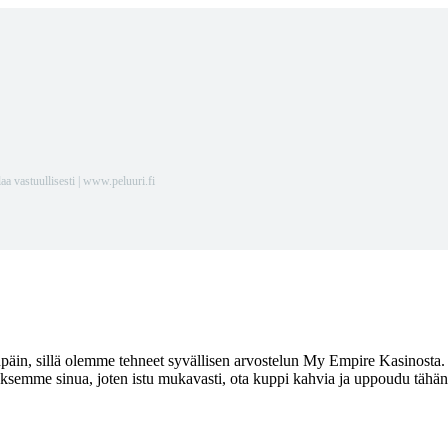
laa vastuullisesti | www.peluuri.fi
npäin, sillä olemme tehneet syvällisen arvostelun My Empire Kasinosta. T
ksemme sinua, joten istu mukavasti, ota kuppi kahvia ja uppoudu tähän