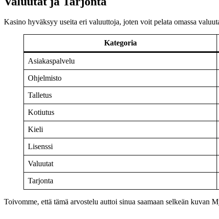
Valuutat ja Tarjonta
Kasino hyväksyy useita eri valuuttoja, joten voit pelata omassa valuuta
Kategoria
Asiakaspalvelu
Ohjelmisto
Talletus
Kotiutus
Kieli
Lisenssi
Valuutat
Tarjonta
Toivomme, että tämä arvostelu auttoi sinua saamaan selkeän kuvan My E