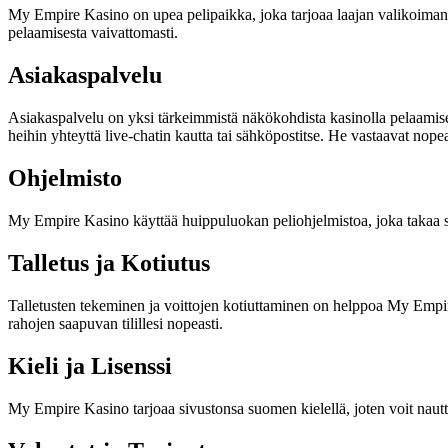
My Empire Kasino on upea pelipaikka, joka tarjoaa laajan valikoiman pele
pelaamisesta vaivattomasti.
Asiakaspalvelu
Asiakaspalvelu on yksi tärkeimmistä näkökohdista kasinolla pelaamise
heihin yhteyttä live-chatin kautta tai sähköpostitse. He vastaavat nopea
Ohjelmisto
My Empire Kasino käyttää huippuluokan peliohjelmistoa, joka takaa sula
Talletus ja Kotiutus
Talletusten tekeminen ja voittojen kotiuttaminen on helppoa My Empire K
rahojen saapuvan tilillesi nopeasti.
Kieli ja Lisenssi
My Empire Kasino tarjoaa sivustonsa suomen kielellä, joten voit nautti