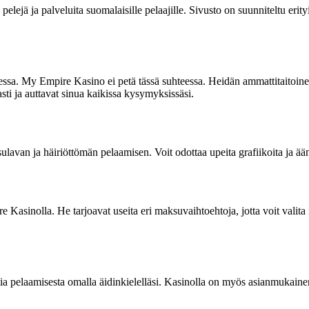
jä ja palveluita suomalaisille pelaajille. Sivusto on suunniteltu erityise
ssa. My Empire Kasino ei petä tässä suhteessa. Heidän ammattitaitoinen
sti ja auttavat sinua kaikissa kysymyksissäsi.
van ja häiriöttömän pelaamisen. Voit odottaa upeita grafiikoita ja ääni
asinolla. He tarjoavat useita eri maksuvaihtoehtoja, jotta voit valita i
a pelaamisesta omalla äidinkielelläsi. Kasinolla on myös asianmukainen li