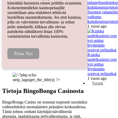
kiinnittää huomiota ennen pelitilin avaamista.
Kokeneimmillekin kasinopelaajille
Suomen rahapeliu
suositellaan aina etukäteen tehtävää
vaikutus
huolellista taustatutkimusta. Jos etsit kasinoa,
kuluttajansuojatoi
jolla on vahvistetut turvallisuus- ja reilun
1 vuosi ago
pelin standardit, klikkaa alla olevaa
painiketta nähdäksesi listan 100%
varmistetuista turvallisista kasinoista.
Pelaa Nyt
Kuinka
uudetkasinot.com
voi auttaa
löytämään
sopivat pelipaikat
1 vuosi ago
Suomi
Tietoja BingoBonga Casinosta
BingoBonga Casino on noussut nopeasti suosituksi
vaihtoehdoksi suomalaisten pelaajien keskuudessa.
Tämä johtuu osittain käyttäjäystävällisestä
alustasta, laadukkaasta pelivalikoimasta, ja siitä,