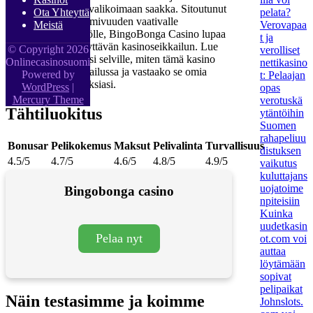
monipuoliseen pelivalikoimaan saakka. Sitoutunut
pelata?
Ota Yhteyttä
osoittamaan sen toimivuuden vaativalle
Verovapaa
Meistä
suomalaiselle yleisölle, BingoBonga Casino lupaa
t ja
turvallisen ja viihdyttävän kasinoseikkailun. Lue
© Copyright 2026
verolliset
eteenpäin saadaksesi selville, miten tämä kasino
Onlinecasinosuomi
nettikasino
pärjää tiukassa kilpailussa ja vastaako se omia
Powered by
t: Pelaajan
rahapelillisiä odotuksiasi.
WordPress
|
opas
Mercury Theme
verotuskä
Tähtiluokitus
ytäntöihin
Suomen
rahapeliuu
Bonusar
Pelikokemus
Maksut
Pelivalinta
Turvallisuus
distuksen
4.5/5
4.7/5
4.6/5
4.8/5
4.9/5
vaikutus
kuluttajans
uojatoime
Bingobonga casino
npiteisiin
Kuinka
uudetkasin
Pelaa nyt
ot.com voi
auttaa
löytämään
sopivat
pelipaikat
Näin testasimme ja koimme
Johnslots.