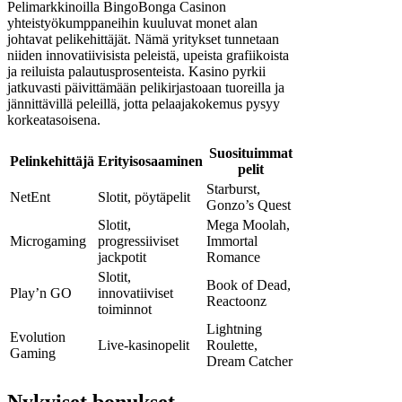
Pelimarkkinoilla BingoBonga Casinon
yhteistyökumppaneihin kuuluvat monet alan
johtavat pelikehittäjät. Nämä yritykset tunnetaan
niiden innovatiivisista peleistä, upeista grafiikoista
ja reiluista palautusprosenteista. Kasino pyrkii
jatkuvasti päivittämään pelikirjastoaan tuoreilla ja
jännittävillä peleillä, jotta pelaajakokemus pysyy
korkeatasoisena.
Suosituimmat
Pelinkehittäjä
Erityisosaaminen
pelit
Starburst,
NetEnt
Slotit, pöytäpelit
Gonzo’s Quest
Slotit,
Mega Moolah,
Microgaming
progressiiviset
Immortal
jackpotit
Romance
Slotit,
Book of Dead,
Play’n GO
innovatiiviset
Reactoonz
toiminnot
Lightning
Evolution
Live-kasinopelit
Roulette,
Gaming
Dream Catcher