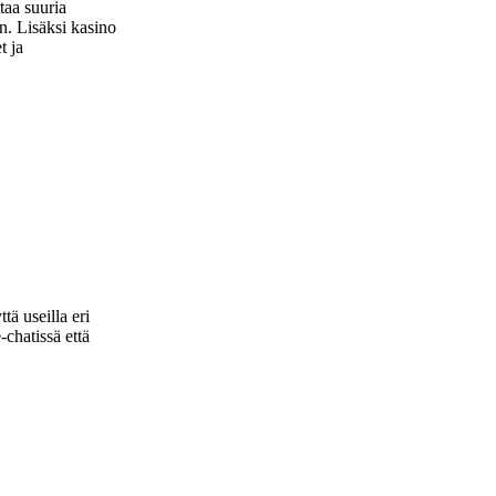
taa suuria
in. Lisäksi kasino
t ja
tä useilla eri
-chatissä että