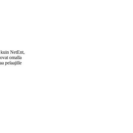
ä kuin NetEnt,
uovat omalla
a pelaajille