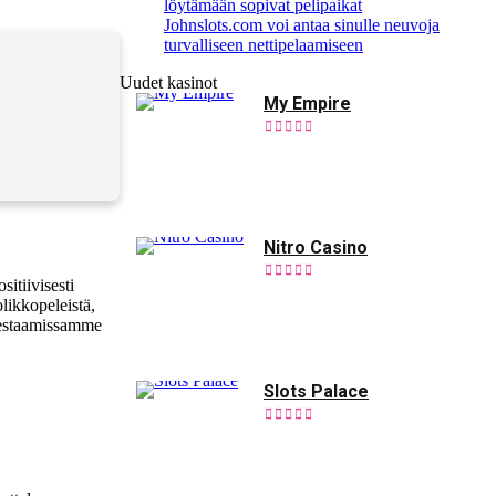
löytämään sopivat pelipaikat
Johnslots.com voi antaa sinulle neuvoja
turvalliseen nettipelaamiseen
Uudet kasinot
My Empire
Nitro Casino
itiivisesti
likkopeleistä,
 testaamissamme
Slots Palace