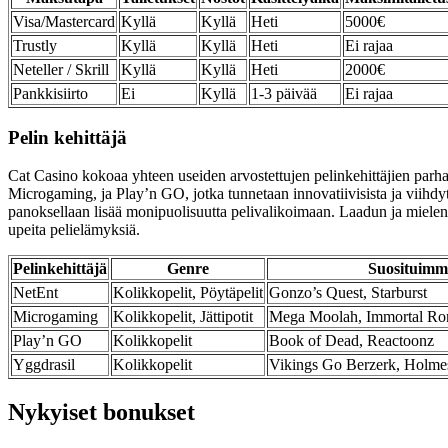
Visa/Mastercard
Kyllä
Kyllä
Heti
5000€
Trustly
Kyllä
Kyllä
Heti
Ei rajaa
Neteller / Skrill
Kyllä
Kyllä
Heti
2000€
Pankkisiirto
Ei
Kyllä
1-3 päivää
Ei rajaa
Pelin kehittäjä
Cat Casino kokoaa yhteen useiden arvostettujen pelinkehittäjien parhai
Microgaming, ja Play’n GO, jotka tunnetaan innovatiivisista ja viihdy
panoksellaan lisää monipuolisuutta pelivalikoimaan. Laadun ja mielenki
upeita pelielämyksiä.
Pelinkehittäjä
Genre
Suosituimma
NetEnt
Kolikkopelit, Pöytäpelit
Gonzo’s Quest, Starburst
Microgaming
Kolikkopelit, Jättipotit
Mega Moolah, Immortal R
Play’n GO
Kolikkopelit
Book of Dead, Reactoonz
Yggdrasil
Kolikkopelit
Vikings Go Berzerk, Holmes
Nykyiset bonukset