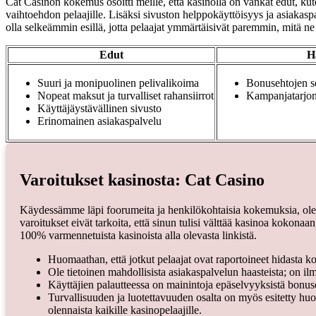
Cat Casinon kokemus osoitti meille, että kasinolla on vankat edut, kut
vaihtoehdon pelaajille. Lisäksi sivuston helppokäyttöisyys ja asiakaspa
olla selkeämmin esillä, jotta pelaajat ymmärtäisivät paremmin, mitä n
Edut
H
Suuri ja monipuolinen pelivalikoima
Bonusehtojen se
Nopeat maksut ja turvalliset rahansiirrot
Kampanjatarjont
Käyttäjäystävällinen sivusto
Erinomainen asiakaspalvelu
Varoitukset kasinosta: Cat Casino
Käydessämme läpi foorumeita ja henkilökohtaisia kokemuksia, olemm
varoitukset eivät tarkoita, että sinun tulisi välttää kasinoa kokonaan,
100% varmennetuista kasinoista alla olevasta linkistä.
Huomaathan, että jotkut pelaajat ovat raportoineet hidasta 
Ole tietoinen mahdollisista asiakaspalvelun haasteista; on ilmo
Käyttäjien palautteessa on mainintoja epäselvyyksistä bonus
Turvallisuuden ja luotettavuuden osalta on myös esitetty huo
olennaista kaikille kasinopelaajille.