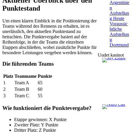
Aktueller Überblick über den
Argentinie
Punktestand
n
Aufstellun
g Heute
Um einen klaren Einblick in die Positionierung der
Voraussic
Teams während des Rennens zu erhalten, ist es
htliche
unerlässlich, den aktuellen Punktestand zu
Aufstellun
betrachten. Die Punktevergabe basiert auf der
g
Reihenfolge, in der die Teams die einzelnen
Dortmund
Etappen abschließen, wobei zusätzliche Punkte für
besondere Leistungen vergeben werden können.
Uudet kasinot
Die führenden Teams
Platz
Teamname
Punkte
1
Team A
65
2
Team B
60
3
Team C
55
Wie funktioniert die Punktevergabe?
Etappe gewinnen: X Punkte
Zweiter Platz: Y Punkte
Dritter Platz: Z Punkte