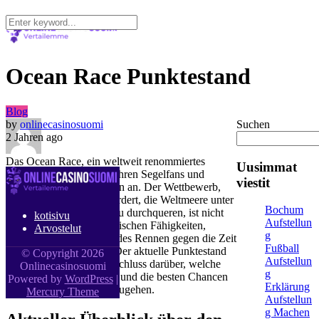
kotisivu
Arvostelut
Ocean Race Punktestand
Blog
by
onlinecasinosuomi
Suchen
2 Jahren ago
Das Ocean Race, ein weltweit renommiertes
Uusimmat
Segelrennen, zieht seit Jahren Segelfans und
viestit
Abenteurer gleichermaßen an. Der Wettbewerb,
der Teams dazu herausfordert, die Weltmeere unter
Bochum
extremen Bedingungen zu durchqueren, ist nicht
kotisivu
Aufstellun
nur ein Test der seefahrerischen Fähigkeiten,
Arvostelut
g
sondern auch ein packendes Rennen gegen die Zeit
Fußball
und die Naturgewalten. Der aktuelle Punktestand
© Copyright 2026
Aufstellun
im Ocean Race gibt Aufschluss darüber, welche
Onlinecasinosuomi
g
Teams in Führung liegen und die besten Chancen
Powered by
WordPress
|
Erklärung
haben, als Sieger hervorzugehen.
Mercury Theme
Aufstellun
g Machen