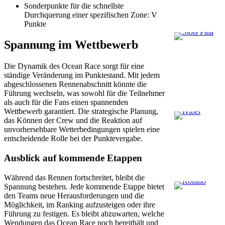
Sonderpunkte für die schnellste
Durchquerung einer spezifischen Zone: V
Punkte
Spannung im Wettbewerb
Die Dynamik des Ocean Race sorgt für eine
ständige Veränderung im Punktestand. Mit jedem
abgeschlossenen Rennenabschnitt könnte die
Führung wechseln, was sowohl für die Teilnehmer
als auch für die Fans einen spannenden
Wettbewerb garantiert. Die strategische Planung,
das Können der Crew und die Reaktion auf
unvorhersehbare Wetterbedingungen spielen eine
entscheidende Rolle bei der Punktevergabe.
Ausblick auf kommende Etappen
Während das Rennen fortschreitet, bleibt die
Spannung bestehen. Jede kommende Etappe bietet
den Teams neue Herausforderungen und die
Möglichkeit, im Ranking aufzusteigen oder ihre
Führung zu festigen. Es bleibt abzuwarten, welche
Wendungen das Ocean Race noch bereithält und