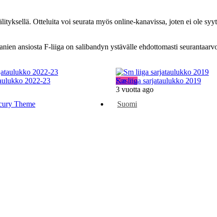
lityksellä. Otteluita voi seurata myös online-kanavissa, joten ei ole syytä
fanien ansiosta F-liiga on salibandyn ystävälle ehdottomasti seurantaarvo
taulukko 2022-23
Kasino
Sm liiga sarjataulukko 2019
3 vuotta ago
cury Theme
Suomi