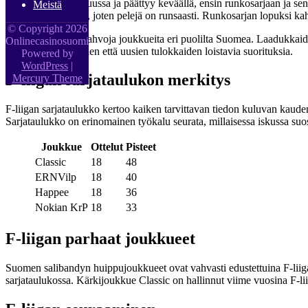
F-liiga alkaa syyskuussa ja päättyy keväällä, ensin runkosarjaan ja sen
Meistä
runkosarjan aikana, joten pelejä on runsaasti. Runkosarjan lopuksi ka
© Copyright 2026
F-liiga on täynnä vahvoja joukkueita eri puolilta Suomea. Laadukkaide
Onlinecasinosuomi
vanhojen mestareiden että uusien tulokkaiden loistavia suorituksia.
Powered by
WordPress
|
F-liigan sarjataulukon merkitys
Mercury Theme
F-liigan sarjataulukko kertoo kaiken tarvittavan tiedon kuluvan kauden t
Sarjataulukko on erinomainen työkalu seurata, millaisessa iskussa suo
Joukkue
Ottelut
Pisteet
Classic
18
48
ERNVilp
18
40
Happee
18
36
Nokian KrP
18
33
F-liigan parhaat joukkueet
Suomen salibandyn huippujoukkueet ovat vahvasti edustettuina F-liigas
sarjataulukossa. Kärkijoukkue Classic on hallinnut viime vuosina F-lii