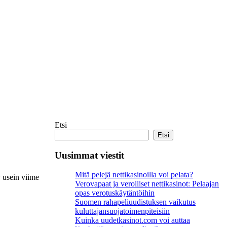
Etsi
Etsi
Uusimmat viestit
Mitä pelejä nettikasinoilla voi pelata?
y usein viime
Verovapaat ja verolliset nettikasinot: Pelaajan
opas verotuskäytäntöihin
Suomen rahapeliuudistuksen vaikutus
kuluttajansuojatoimenpiteisiin
Kuinka uudetkasinot.com voi auttaa