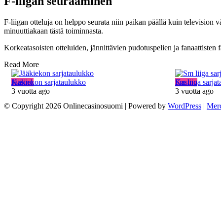
F-liigan seuraaminen
F-liigan otteluja on helppo seurata niin paikan päällä kuin television vä
minuuttiakaan tästä toiminnasta.
Korkeatasoisten otteluiden, jännittävien pudotuspelien ja fanaattisten 
Read More
Kasino
Jääkiekon sarjataulukko
Kasino
Sm liiga sarja
3 vuotta ago
3 vuotta ago
© Copyright 2026 Onlinecasinosuomi | Powered by
WordPress
|
Mer