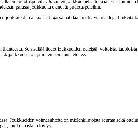
 jälkeen pudotuspeleillä. Jokainen joukkue pelaa toisiaan vastaan neljä 
hdeksan parasta joukkuetta etenevät pudotuspeleihin.
n joukkueiden ansioista liigassa nähdään mahtavia maaleja, huikeita to
ilanteesta. Se sisältää tiedot joukkueiden peleistä, voitoista, tappioista
sikkijoukkueesi on ja miten sen kausi etenee.
sa. Joukkueiden voimasuhteita on mielenkiintoista seurata sekä ottelui
gaa, mutta haastajia löytyy.