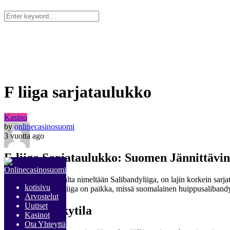
kotisivu
Arvostelut
Uutiset
Kasinot
Ota Yhteyt
Meistä
F liiga sarjataulukko
Kasino
by
onlinecasinosuomi
3 vuotta ago
F-liiga Sarjataulukko: Suomen Jännittävin
F-liiga, aikaisemmalta nimeltään Salibandyliiga, on lajin korkein sarjat
kotisivu
minuuteille asti. F-liiga on paikka, missä suomalainen huippusalibandy
Arvostelut
Uutiset
F-liigan nykytila
Kasinot
Ota Yhteyttä