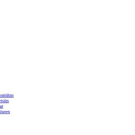
äntöihin
isiin
at
miseen