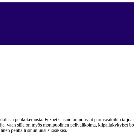
hdollista pelikokemusta. Fezbet Casino on noussut parrasvaloihin tarjoam
mija, vaan sillä on myös monipuolinen pelivalikoima, kilpailukykyiset b
linen pelihalli sinun uusi suosikkisi.