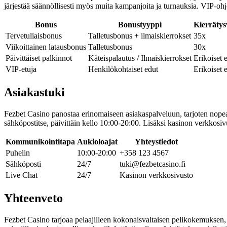
järjestää säännöllisesti myös muita kampanjoita ja turnauksia. VIP-ohjel
Bonus
Bonustyyppi
Kierräty
Tervetuliaisbonus
Talletusbonus + ilmaiskierrokset
35x
Viikoittainen latausbonus
Talletusbonus
30x
Päivittäiset palkinnot
Käteispalautus / Ilmaiskierrokset
Erikoiset 
VIP-etuja
Henkilökohtaiset edut
Erikoiset 
Asiakastuki
Fezbet Casino panostaa erinomaiseen asiakaspalveluun, tarjoten nopeaa 
sähköpostitse, päivittäin kello 10:00-20:00. Lisäksi kasinon verkkosiv
Kommunikointitapa
Aukioloajat
Yhteystiedot
Puhelin
10:00-20:00
+358 123 4567
Sähköposti
24/7
tuki@fezbetcasino.fi
Live Chat
24/7
Kasinon verkkosivusto
Yhteenveto
Fezbet Casino tarjoaa pelaajilleen kokonaisvaltaisen pelikokemuksen,