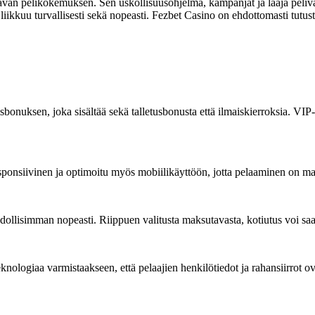
yttävän pelikokemuksen. Sen uskollisuusohjelma, kampanjat ja laaja peliv
liikkuu turvallisesti sekä nopeasti. Fezbet Casino on ehdottomasti tutus
sbonuksen, joka sisältää sekä talletusbonusta että ilmaiskierroksia. VIP-o
sponsiivinen ja optimoitu myös mobiilikäyttöön, jotta pelaaminen on mahdo
llisimman nopeasti. Riippuen valitusta maksutavasta, kotiutus voi saap
nologiaa varmistaakseen, että pelaajien henkilötiedot ja rahansiirrot ov