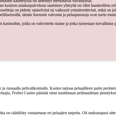
iutusten käsittelyssä on ilmennyt merkittäviä viivästyksiä.
 kasinon asiakaspalveluun saaminen yhteyttä on ollut haasteellista erit
ehtoja on pidetty epäselvinä tai vaikeasti ymmärrettävinä, mikä on joh
lilisenssillä, tämän lisenssin valvonta ja pelaajansuoja ovat usein mui
kasinoihin, joilla on vahvistettu maine ja jotka tunnetaan turvallisina p
an ja runsaalla pelivalikoimalla. Kasino tarjoaa pelaajilleen paitsi peri
elaajia, Fezbet Casino päästää sinut nauttimaan pelimaailman jännitykses
a on räätälöity vastaamaan eri pelaajien tarpeita. Oli maksutapasi sitt