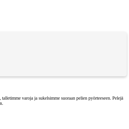
talletimme varoja ja sukelsimme suoraan pelien pyörteeseen. Pelejä
n.