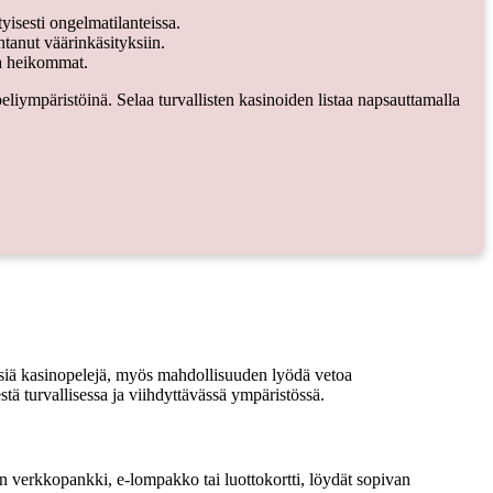
yisesti ongelmatilanteissa.
tanut väärinkäsityksiin.
ta heikommat.
eliympäristöinä. Selaa turvallisten kasinoiden listaa napsauttamalla
nteisiä kasinopelejä, myös mahdollisuuden lyödä vetoa
tä turvallisessa ja viihdyttävässä ympäristössä.
en verkkopankki, e-lompakko tai luottokortti, löydät sopivan