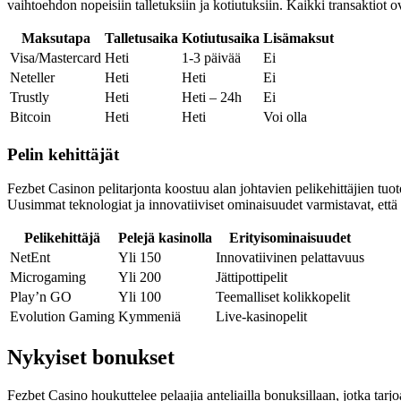
vaihtoehdon nopeisiin talletuksiin ja kotiutuksiin. Kaikki transaktiot 
Maksutapa
Talletusaika
Kotiutusaika
Lisämaksut
Visa/Mastercard
Heti
1-3 päivää
Ei
Neteller
Heti
Heti
Ei
Trustly
Heti
Heti – 24h
Ei
Bitcoin
Heti
Heti
Voi olla
Pelin kehittäjät
Fezbet Casinon pelitarjonta koostuu alan johtavien pelikehittäjien tuo
Uusimmat teknologiat ja innovatiiviset ominaisuudet varmistavat, että 
Pelikehittäjä
Pelejä kasinolla
Erityisominaisuudet
NetEnt
Yli 150
Innovatiivinen pelattavuus
Microgaming
Yli 200
Jättipottipelit
Play’n GO
Yli 100
Teemalliset kolikkopelit
Evolution Gaming
Kymmeniä
Live-kasinopelit
Nykyiset bonukset
Fezbet Casino houkuttelee pelaajia anteliailla bonuksillaan, jotka tarj