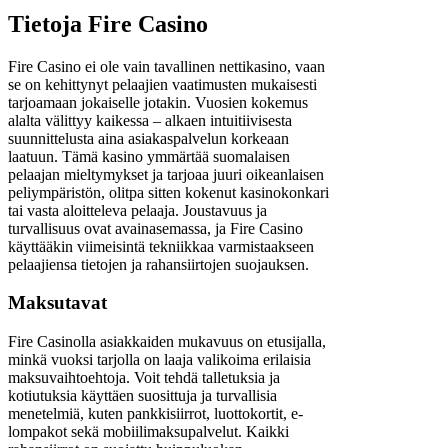
Tietoja Fire Casino
Fire Casino ei ole vain tavallinen nettikasino, vaan
se on kehittynyt pelaajien vaatimusten mukaisesti
tarjoamaan jokaiselle jotakin. Vuosien kokemus
alalta välittyy kaikessa – alkaen intuitiivisesta
suunnittelusta aina asiakaspalvelun korkeaan
laatuun. Tämä kasino ymmärtää suomalaisen
pelaajan mieltymykset ja tarjoaa juuri oikeanlaisen
peliympäristön, olitpa sitten kokenut kasinokonkari
tai vasta aloitteleva pelaaja. Joustavuus ja
turvallisuus ovat avainasemassa, ja Fire Casino
käyttääkin viimeisintä tekniikkaa varmistaakseen
pelaajiensa tietojen ja rahansiirtojen suojauksen.
Maksutavat
Fire Casinolla asiakkaiden mukavuus on etusijalla,
minkä vuoksi tarjolla on laaja valikoima erilaisia
maksuvaihtoehtoja. Voit tehdä talletuksia ja
kotiutuksia käyttäen suosittuja ja turvallisia
menetelmiä, kuten pankkisiirrot, luottokortit, e-
lompakot sekä mobiilimaksupalvelut. Kaikki