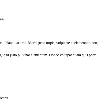
ue.
eu, blandit at arcu. Morbi justo turpis, vulputate et elementum non,
 augue id justo pulvinar elementum. Donec volutpat quam quis porta
acerat.