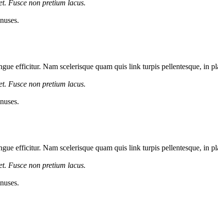
et. Fusce non pretium lacus.
onuses.
gue efficitur. Nam scelerisque quam quis link turpis pellentesque, in pl
et. Fusce non pretium lacus.
onuses.
gue efficitur. Nam scelerisque quam quis link turpis pellentesque, in pl
et. Fusce non pretium lacus.
onuses.