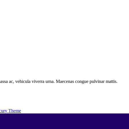
on massa ac, vehicula viverra urna. Maecenas congue pulvinar mattis.
cury Theme