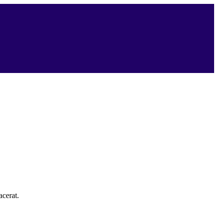
acerat.