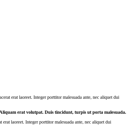
acerat erat laoreet. Integer porttitor malesuada ante, nec aliquet dui
r. Aliquam erat volutpat. Duis tincidunt, turpis ut porta malesuada.
 erat laoreet. Integer porttitor malesuada ante, nec aliquet dui