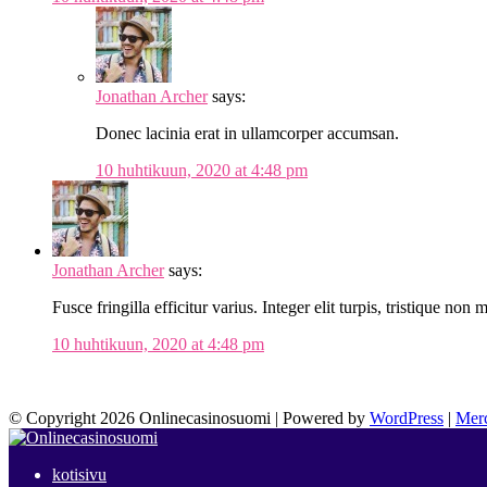
Jonathan Archer
says:
Donec lacinia erat in ullamcorper accumsan.
10 huhtikuun, 2020 at 4:48 pm
Jonathan Archer
says:
Fusce fringilla efficitur varius. Integer elit turpis, tristique n
10 huhtikuun, 2020 at 4:48 pm
© Copyright 2026 Onlinecasinosuomi | Powered by
WordPress
|
Mer
kotisivu