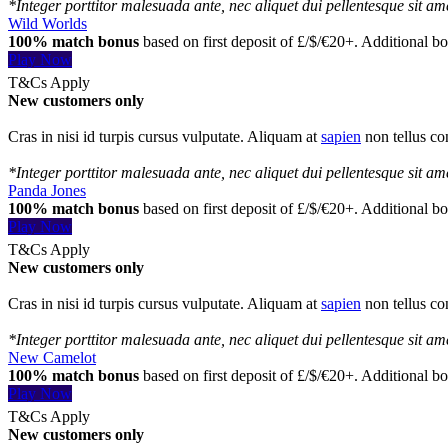
*Integer porttitor malesuada ante, nec aliquet dui pellentesque sit am
Wild Worlds
100% match bonus
based on first deposit of £/$/€20+. Additional b
Play Now
T&Cs Apply
New customers only
Cras in nisi id turpis cursus vulputate. Aliquam at
sapien
non tellus con
*Integer porttitor malesuada ante, nec aliquet dui pellentesque sit am
Panda Jones
100% match bonus
based on first deposit of £/$/€20+. Additional b
Play Now
T&Cs Apply
New customers only
Cras in nisi id turpis cursus vulputate. Aliquam at
sapien
non tellus con
*Integer porttitor malesuada ante, nec aliquet dui pellentesque sit am
New Camelot
100% match bonus
based on first deposit of £/$/€20+. Additional b
Play Now
T&Cs Apply
New customers only