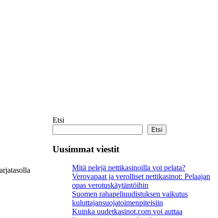
Etsi
Etsi
Uusimmat viestit
Mitä pelejä nettikasinoilla voi pelata?
rjatasolla
Verovapaat ja verolliset nettikasinot: Pelaajan
opas verotuskäytäntöihin
Suomen rahapeliuudistuksen vaikutus
kuluttajansuojatoimenpiteisiin
Kuinka uudetkasinot.com voi auttaa