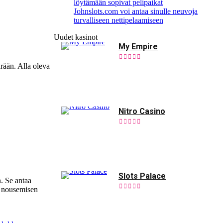
löytämään sopivat pelipaikat
Johnslots.com voi antaa sinulle neuvoja
turvalliseen nettipelaamiseen
Uudet kasinot
My Empire
rään. Alla oleva
Nitro Casino
Slots Palace
n. Se antaa
en nousemisen