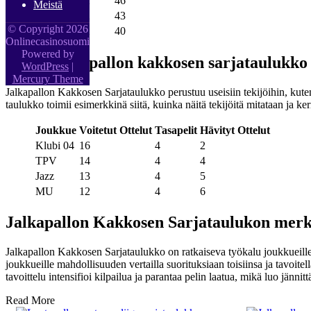
TPV
22
46
Meistä
Jazz
22
43
© Copyright 2026
MU
22
40
Onlinecasinosuomi
Powered by
Miten jalkapallon kakkosen sarjataulukko
WordPress
|
Mercury Theme
Jalkapallon Kakkosen Sarjataulukko perustuu useisiin tekijöihin, kute
taulukko toimii esimerkkinä siitä, kuinka näitä tekijöitä mitataan ja ker
Joukkue
Voitetut Ottelut
Tasapelit
Hävityt Ottelut
Klubi 04
16
4
2
TPV
14
4
4
Jazz
13
4
5
MU
12
4
6
Jalkapallon Kakkosen Sarjataulukon merk
Jalkapallon Kakkosen Sarjataulukko on ratkaiseva työkalu joukkueille,
joukkueille mahdollisuuden vertailla suorituksiaan toisiinsa ja tavoit
tavoittelu intensifioi kilpailua ja parantaa pelin laatua, mikä luo jän
Read More