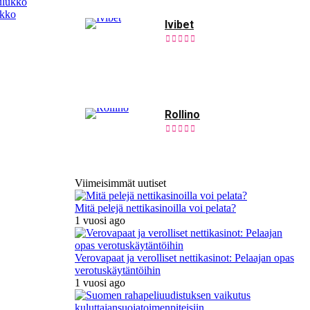
ukko
Ivibet
Rollino
Viimeisimmät uutiset
Mitä pelejä nettikasinoilla voi pelata?
1 vuosi ago
Verovapaat ja verolliset nettikasinot: Pelaajan opas
verotuskäytäntöihin
1 vuosi ago