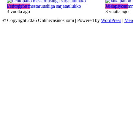
Vedonlyönti
Lentopallo mestaruusliiga sarjataulukko
Vedonlyönti
Jalkapallon mm
3 vuotta ago
3 vuotta ago
© Copyright 2026 Onlinecasinosuomi | Powered by
WordPress
|
Mer