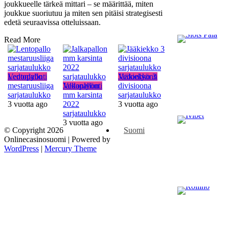
joukkueelle tärkeä mittari – se määrittää, miten
joukkue suoriutuu ja miten sen pitäisi strategisesti
edetä seuraavissa otteluissaan.
Read More
Vedonlyönti
Lentopallo
Vedonlyönti
Jääkiekko 3
mestaruusliiga
Vedonlyönti
Jalkapallon
divisioona
sarjataulukko
mm karsinta
sarjataulukko
3 vuotta ago
2022
3 vuotta ago
sarjataulukko
3 vuotta ago
© Copyright 2026
Suomi
Onlinecasinosuomi | Powered by
WordPress
|
Mercury Theme