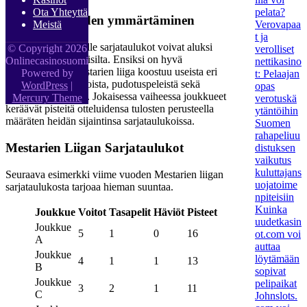
pelata?
Ota Yhteyttä
Sarjataulukoiden ymmärtäminen
Verovapaa
Meistä
t ja
Tavalliselle katsojalle sarjataulukot voivat aluksi
© Copyright 2026
verolliset
näyttää monimutkaisilta. Ensiksi on hyvä
Onlinecasinosuomi
nettikasino
ymmärtää, että Mestarien liiga koostuu useista eri
Powered by
t: Pelaajan
vaiheista: alkulohkoista, pudotuspeleistä sekä
WordPress
|
opas
mestaruusfinaalista. Jokaisessa vaiheessa joukkueet
Mercury Theme
verotuskä
keräävät pisteitä otteluidensa tulosten perusteella
ytäntöihin
määräten heidän sijaintinsa sarjataulukoissa.
Suomen
rahapeliuu
Mestarien Liigan Sarjataulukot
distuksen
vaikutus
kuluttajans
Seuraava esimerkki viime vuoden Mestarien liigan
uojatoime
sarjataulukosta tarjoaa hieman suuntaa.
npiteisiin
Kuinka
Joukkue
Voitot
Tasapelit
Häviöt
Pisteet
uudetkasin
Joukkue
5
1
0
16
ot.com voi
A
auttaa
Joukkue
löytämään
4
1
1
13
B
sopivat
Joukkue
pelipaikat
3
2
1
11
C
Johnslots.