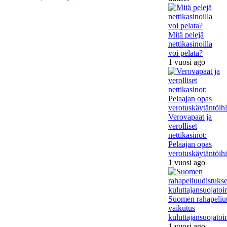
Mitä pelejä
nettikasinoilla
voi pelata?
1 vuosi ago
Verovapaat ja
verolliset
nettikasinot:
Pelaajan opas
verotuskäytäntöih
1 vuosi ago
Suomen rahapeliu
vaikutus
kuluttajansuojatoi
1 vuosi ago