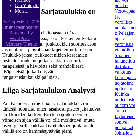
pelata?
Ota Yhteyttä
Miksi Liiga Sarjataulukko on
Verovapaa
Meistä
t ja
Tärkeä?
© Copyright 2026
verolliset
Onlinecasinosuomi
nettikasino
Liiga sarjataulukko ei ainoastaan näytä
Powered by
t: Pelaajan
joukkueiden sijoituksia; se on keskeinen työkalu
WordPress
|
opas
otteluiden seurantaan, joukkueiden suoritustason
Mercury Theme
verotuskä
arviointiin ja playoff-paikkojen ennustamiseen.
ytäntöihin
Taulukko jakaa joukkueet niiden keräämien
Suomen
pisteiden mukaan, jotka saadaan voitoista,
rahapeliuu
tasapeleistä ja häviöistä sekä mahdollisesti
distuksen
lisäpisteistä, jotka kertyvät
vaikutus
rangaistuslaukauskilpailuista.
kuluttajans
uojatoime
npiteisiin
Liiga Sarjataulukon Analyysi
Kuinka
uudetkasin
Analysoidessamme Liiga sarjataulukkoa, on
ot.com voi
tärkeää huomata, miten tasaisesti pisteet jakautuvat
auttaa
joukkueiden kesken. Ero kärkijoukkueen ja
löytämään
viimeisen sijan välillä voi olla merkittävä, mutta
sopivat
usein playoff-paikkaa tavoittelevien joukkueiden
pelipaikat
välillä ero on hämmästyttävän pieni.
Johnslots.