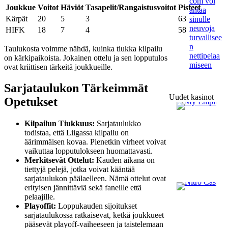
com voi
Joukkue
Voitot
Häviöt
Tasapelit/Rangaistusvoitot
Pisteet
antaa
Kärpät
20
5
3
63
sinulle
neuvoja
HIFK
18
7
4
58
turvallisee
n
Taulukosta voimme nähdä, kuinka tiukka kilpailu
nettipelaa
on kärkipaikoista. Jokainen ottelu ja sen lopputulos
miseen
ovat kriittisen tärkeitä joukkueille.
Sarjataulukon Tärkeimmät
Uudet kasinot
Opetukset
Kilpailun Tiukkuus:
Sarjataulukko
todistaa, että Liigassa kilpailu on
äärimmäisen kovaa. Pienetkin virheet voivat
vaikuttaa lopputulokseen huomattavasti.
Merkitsevät Ottelut:
Kauden aikana on
tiettyjä pelejä, jotka voivat kääntää
sarjataulukon päälaelleen. Nämä ottelut ovat
erityisen jännittäviä sekä faneille että
pelaajille.
Playoffit:
Loppukauden sijoitukset
sarjataulukossa ratkaisevat, ketkä joukkueet
pääsevät playoff-vaiheeseen ja taistelemaan