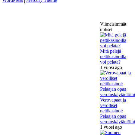
WordPress
|
Mercury Theme
Viimeisimmät
uutiset
Mitä pelejä
nettikasinoilla
voi pelata?
1 vuosi ago
Verovapaat ja
verolliset
nettikasinot:
Pelaajan opas
verotuskäytäntöih
1 vuosi ago