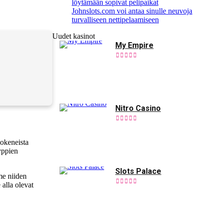
löytämään sopivat pelipaikat
Johnslots.com voi antaa sinulle neuvoja
turvalliseen nettipelaamiseen
Uudet kasinot
My Empire
Nitro Casino
kokeneista
yyppien
Slots Palace
me niiden
alla olevat