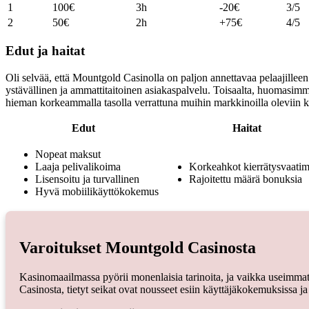
1
100€
3h
-20€
3/5
2
50€
2h
+75€
4/5
Edut ja haitat
Oli selvää, että Mountgold Casinolla on paljon annettavaa pelaajilleen. E
ystävällinen ja ammattitaitoinen asiakaspalvelu. Toisaalta, huomasimm
hieman korkeammalla tasolla verrattuna muihin markkinoilla oleviin k
Edut
Haitat
Nopeat maksut
Laaja pelivalikoima
Korkeahkot kierrätysvaati
Lisensoitu ja turvallinen
Rajoitettu määrä bonuksia
Hyvä mobiilikäyttökokemus
Varoitukset Mountgold Casinosta
Kasinomaailmassa pyörii monenlaisia tarinoita, ja vaikka useimma
Casinosta, tietyt seikat ovat nousseet esiin käyttäjäkokemuksissa ja