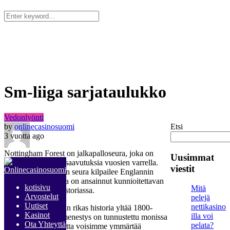
kotisivu
Arvostelut
Uutiset
Kasinot
Ota Yhteyttä
Meistä
Sm-liiga sarjataulukko
Vedonlyönti
by
onlinecasinosuomi
Etsi
3 vuotta ago
Nottingham Forest on jalkapalloseura, joka on
Uusimmat
saavuttanut huippusaavutuksia vuosien varrella.
viestit
Tämä englantilainen seura kilpailee Englannin
mestaruussarjassa ja on ansainnut kunnioitettavan
kotisivu
Mitä
paikan jalkapallohistoriassa.
Arvostelut
pelejä
Uutiset
nettikasino
Nottingham Forestin rikas historia yltää 1800-
Kasinot
illa voi
luvulle asti ja sen menestys on tunnustettu monissa
Ota Yhteyttä
pelata?
sarjataulukoissa. Jotta voisimme ymmärtää