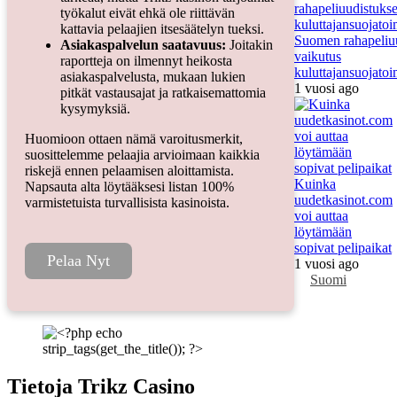
työkalut eivät ehkä ole riittävän
kattavia pelaajien itsesäätelyn tueksi.
Suomen rahapeliu
Asiakaspalvelun saatavuus:
Joitakin
vaikutus
raportteja on ilmennyt heikosta
kuluttajansuojatoi
asiakaspalvelusta, mukaan lukien
1 vuosi ago
pitkät vastausajat ja ratkaisemattomia
kysymyksiä.
Huomioon ottaen nämä varoitusmerkit,
suosittelemme pelaajia arvioimaan kaikkia
riskejä ennen pelaamisen aloittamista.
Kuinka
Napsauta alta löytääksesi listan 100%
uudetkasinot.com
varmistetuista turvallisista kasinoista.
voi auttaa
löytämään
sopivat pelipaikat
Pelaa Nyt
1 vuosi ago
Suomi
Tietoja Trikz Casino