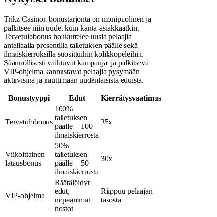
Trikz Casinon bonustarjonta on monipuolinen ja
palkitsee niin uudet kuin kanta-asiakkaatkin.
Tervetulobonus houkuttelee uusia pelaajia
anteliaalla prosentilla talletuksen päälle sekä
ilmaiskierroksilla suosittuihin kolikkopeleihin.
Säännöllisesti vaihtuvat kampanjat ja palkitseva
VIP-ohjelma kannustavat pelaajia pysymään
aktiivisina ja nauttimaan uudenlaisista eduista.
Bonustyyppi
Edut
Kierrätysvaatimus
100%
talletuksen
Tervetulobonus
35x
päälle + 100
ilmaiskierrosta
50%
Viikoittainen
talletuksen
30x
latausbonus
päälle + 50
ilmaiskierrosta
Räätälöidyt
edut,
Riippuu pelaajan
VIP-ohjelma
nopeammat
tasosta
nostot