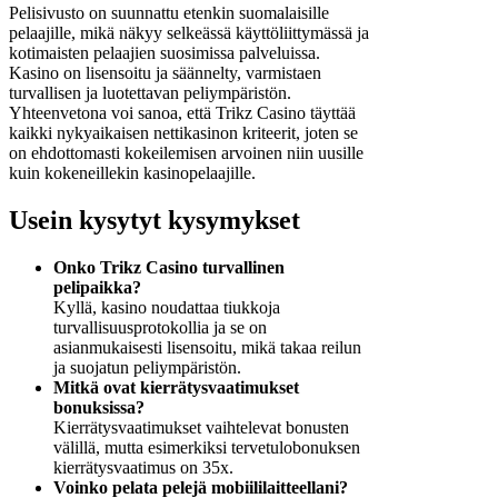
Pelisivusto on suunnattu etenkin suomalaisille
pelaajille, mikä näkyy selkeässä käyttöliittymässä ja
kotimaisten pelaajien suosimissa palveluissa.
Kasino on lisensoitu ja säännelty, varmistaen
turvallisen ja luotettavan peliympäristön.
Yhteenvetona voi sanoa, että Trikz Casino täyttää
kaikki nykyaikaisen nettikasinon kriteerit, joten se
on ehdottomasti kokeilemisen arvoinen niin uusille
kuin kokeneillekin kasinopelaajille.
Usein kysytyt kysymykset
Onko Trikz Casino turvallinen
pelipaikka?
Kyllä, kasino noudattaa tiukkoja
turvallisuusprotokollia ja se on
asianmukaisesti lisensoitu, mikä takaa reilun
ja suojatun peliympäristön.
Mitkä ovat kierrätysvaatimukset
bonuksissa?
Kierrätysvaatimukset vaihtelevat bonusten
välillä, mutta esimerkiksi tervetulobonuksen
kierrätysvaatimus on 35x.
Voinko pelata pelejä mobiililaitteellani?