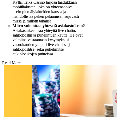
Kyllä, Trikz Casino tarjoaa laadukkaan
mobiilialustan, joka on yhteensopiva
useimpien älylaitteiden kanssa ja
mahdollistaa pelien pelaamisen sujuvasti
missä ja milloin tahansa.
Miten voin ottaa yhteyttä asiakastukeen?
Asiakastukeen saa yhteyttä live chatin,
sähköpostin ja puhelintuen kautta. He ovat
valmiina vastaamaan kysymyksiisi
vuorokauden ympäri live chatissa ja
sähköpostitse, sekä puhelimitse
aukioloaikojen puitteissa.
Read More