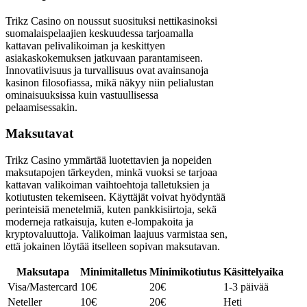
Trikz Casino on noussut suosituksi nettikasinoksi
suomalaispelaajien keskuudessa tarjoamalla
kattavan pelivalikoiman ja keskittyen
asiakaskokemuksen jatkuvaan parantamiseen.
Innovatiivisuus ja turvallisuus ovat avainsanoja
kasinon filosofiassa, mikä näkyy niin pelialustan
ominaisuuksissa kuin vastuullisessa
pelaamisessakin.
Maksutavat
Trikz Casino ymmärtää luotettavien ja nopeiden
maksutapojen tärkeyden, minkä vuoksi se tarjoaa
kattavan valikoiman vaihtoehtoja talletuksien ja
kotiutusten tekemiseen. Käyttäjät voivat hyödyntää
perinteisiä menetelmiä, kuten pankkisiirtoja, sekä
moderneja ratkaisuja, kuten e-lompakoita ja
kryptovaluuttoja. Valikoiman laajuus varmistaa sen,
että jokainen löytää itselleen sopivan maksutavan.
Maksutapa
Minimitalletus
Minimikotiutus
Käsittelyaika
Visa/Mastercard
10€
20€
1-3 päivää
Neteller
10€
20€
Heti