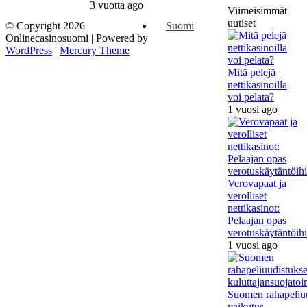
3 vuotta ago
Viimeisimmät
uutiset
© Copyright 2026
Suomi
Onlinecasinosuomi | Powered by
WordPress
|
Mercury Theme
Mitä pelejä
nettikasinoilla
voi pelata?
1 vuosi ago
Verovapaat ja
verolliset
nettikasinot:
Pelaajan opas
verotuskäytäntöih
1 vuosi ago
Suomen rahapeliu
vaikutus