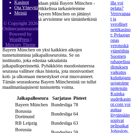
Kasinot
illa voi
ja sen ylpeytenä voidaan pitää Bayern München -
Ota Yhteyttä
pelata?
joukkuetta. Tässä artikkelissa tarkastelemme
Meistä
Verovapaa
minkälaisen jäljen Bayern München on jättänyt
t ja
sarjataulukoihin sekä arvioimme sen tämänhetkistä
© Copyright 2026
verolliset
asemaa.
Onlinecasinosuomi
nettikasino
Powered by
t: Pelaajan
Johdanto
WordPress
|
opas
Mercury Theme
verotuskä
Bayern München on yksi kaikkien aikojen
ytäntöihin
tunnetuimmista jalkapalloseuroista. Se on
Suomen
instituutio, joka edustaa saksalaista
rahapeliuu
jalkapalloperinnettä. Pyhäkköön muodostuneessa
distuksen
seurassa vallitsee rikas historia, jota monivuotiset
vaikutus
koti- ja ulkomaan menestykset ovat muovanneet.
kuluttajans
Tämän seurauksena Bayern Münchenistä on tullut
uojatoime
maailmanlaajuisesti tunnustettu voima.
npiteisiin
Kuinka
Jalkapalloseura
Sarjataso
Pisteet
uudetkasin
ot.com voi
Bayern München
Bundesliga
78
auttaa
Borussia
Bundesliga
64
löytämään
Dortmund
sopivat
RB Leipzig
Bundesliga
63
pelipaikat
Borussia
Johnslots.
Bundesliga
59