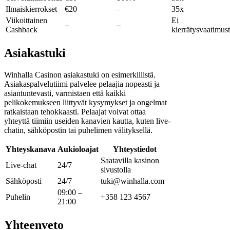
Ilmaiskierrokset
€20
–
35x
Viikoittainen
Ei
–
–
Cashback
kierrätysvaatimus
Asiakastuki
Winhalla Casinon asiakastuki on esimerkillistä.
Asiakaspalvelutiimi palvelee pelaajia nopeasti ja
asiantuntevasti, varmistaen että kaikki
pelikokemukseen liittyvät kysymykset ja ongelmat
ratkaistaan tehokkaasti. Pelaajat voivat ottaa
yhteyttä tiimiin useiden kanavien kautta, kuten live-
chatin, sähköpostin tai puhelimen välityksellä.
Yhteyskanava
Aukioloajat
Yhteystiedot
Saatavilla kasinon
Live-chat
24/7
sivustolla
Sähköposti
24/7
tuki@winhalla.com
09:00 –
Puhelin
+358 123 4567
21:00
Yhteenveto