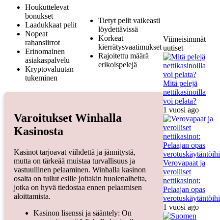
Houkuttelevat
bonukset
Tietyt pelit vaikeasti
Laadukkaat pelit
löydettävissä
Nopeat
Korkeat
Viimeisimmät
rahansiirrot
kierrätysvaatimukset
uutiset
Erinomainen
Rajoitettu määrä
asiakaspalvelu
erikoispelejä
Kryptovaluutan
tukeminen
Mitä pelejä
nettikasinoilla
voi pelata?
1 vuosi ago
Varoitukset Winhalla
Kasinosta
Kasinot tarjoavat viihdettä ja jännitystä,
mutta on tärkeää muistaa turvallisuus ja
Verovapaat ja
vastuullinen pelaaminen. Winhalla kasinon
verolliset
osalta on tullut esille joitakin huolenaiheita,
nettikasinot:
jotka on hyvä tiedostaa ennen pelaamisen
Pelaajan opas
aloittamista.
verotuskäytäntöih
1 vuosi ago
Kasinon lisenssi ja sääntely: On