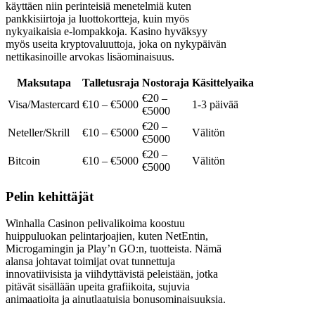
käyttäen niin perinteisiä menetelmiä kuten
pankkisiirtoja ja luottokortteja, kuin myös
nykyaikaisia e-lompakkoja. Kasino hyväksyy
myös useita kryptovaluuttoja, joka on nykypäivän
nettikasinoille arvokas lisäominaisuus.
Maksutapa
Talletusraja
Nostoraja
Käsittelyaika
€20 –
Visa/Mastercard
€10 – €5000
1-3 päivää
€5000
€20 –
Neteller/Skrill
€10 – €5000
Välitön
€5000
€20 –
Bitcoin
€10 – €5000
Välitön
€5000
Pelin kehittäjät
Winhalla Casinon pelivalikoima koostuu
huippuluokan pelintarjoajien, kuten NetEntin,
Microgamingin ja Play’n GO:n, tuotteista. Nämä
alansa johtavat toimijat ovat tunnettuja
innovatiivisista ja viihdyttävistä peleistään, jotka
pitävät sisällään upeita grafiikoita, sujuvia
animaatioita ja ainutlaatuisia bonusominaisuuksia.