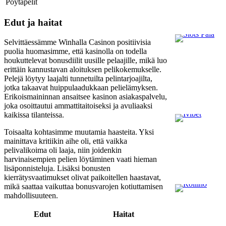
Pöytäpelit
Edut ja haitat
Selvittäessämme Winhalla Casinon positiivisia
puolia huomasimme, että kasinolla on todella
houkuttelevat bonusdiilit uusille pelaajille, mikä luo
erittäin kannustavan aloituksen pelikokemukselle.
Pelejä löytyy laajalti tunnetuilta pelintarjoajilta,
jotka takaavat huippulaadukkaan pelielämyksen.
Erikoismaininnan ansaitsee kasinon asiakaspalvelu,
joka osoittautui ammattitaitoiseksi ja avuliaaksi
kaikissa tilanteissa.
Toisaalta kohtasimme muutamia haasteita. Yksi
mainittava kritiikin aihe oli, että vaikka
pelivalikoima oli laaja, niin joidenkin
harvinaisempien pelien löytäminen vaati hieman
lisäponnisteluja. Lisäksi bonusten
kierrätysvaatimukset olivat paikoitellen haastavat,
mikä saattaa vaikuttaa bonusvarojen kotiuttamisen
mahdollisuuteen.
Edut
Haitat