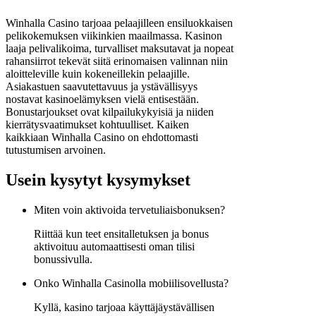
Winhalla Casino tarjoaa pelaajilleen ensiluokkaisen
pelikokemuksen viikinkien maailmassa. Kasinon
laaja pelivalikoima, turvalliset maksutavat ja nopeat
rahansiirrot tekevät siitä erinomaisen valinnan niin
aloitteleville kuin kokeneillekin pelaajille.
Asiakastuen saavutettavuus ja ystävällisyys
nostavat kasinoelämyksen vielä entisestään.
Bonustarjoukset ovat kilpailukykyisiä ja niiden
kierrätysvaatimukset kohtuulliset. Kaiken
kaikkiaan Winhalla Casino on ehdottomasti
tutustumisen arvoinen.
Usein kysytyt kysymykset
Miten voin aktivoida tervetuliaisbonuksen?
Riittää kun teet ensitalletuksen ja bonus
aktivoituu automaattisesti oman tilisi
bonussivulla.
Onko Winhalla Casinolla mobiilisovellusta?
Kyllä, kasino tarjoaa käyttäjäystävällisen