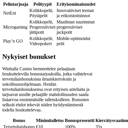
Pelintarjoaja
Pelityypit
Erityisominaisuudet
Kolikkopelit,
Innovatiiviset teemat
NetEnt
Pöytäpelit
ja erikoistoiminnot
Kolikkopelit,
Maailman suurimmat
Microgaming
Progressiiviset
progressiiviset
jättipotit
jackpotit
Kolikkopelit,
Mobile-optimoidut
Play’n GO
Videopokeri
pelit
Nykyiset bonukset
Winhalla Casino hemmottelee pelaajiaan
houkuttelevilla bonustarjouksilla, jotka vaihtelevat
tervetuliaisbonuksista ilmaiskierroksiin ja
uskollisuusohjelmaan. Heidän
tervetuliaisbonuksensa ovat erityisen anteliaita ja
tarjoavat uusille pelaajille mahdollisuuden saada
lisäarvoa ensimmäisille talletuksilleen. Bonusten
selkeät ehdot tekevät niiden hyödyntämisestä
todella houkuttelevaa.
Bonus
Minimitalletus
Bonusprosentti
Kierrätysvaatim
Tervetuliaisbonus
€10
100%
35x