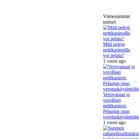
Viimeisimmät
uutiset
Mitä pelejä
nettikasinoilla
voi pelata?
1 vuosi ago
Verovapaat ja
verolliset
nettikasinot:
Pelaajan opas
verotuskäytäntöih
1 vuosi ago