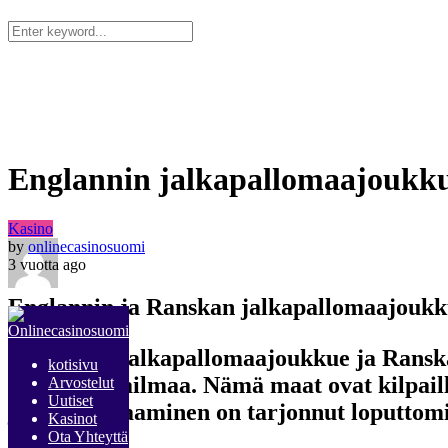
kotisivu
Arvostelut
Uutiset
Kasinot
Ota Yhteyt
Meistä
Englannin jalkapallomaajoukku
Kasino
by
onlinecasinosuomi
3 vuotta ago
Englannin ja Ranskan jalkapallomaajoukku
Englannin jalkapallomaajoukkue ja Ransk
kotisivu
ympäri maailmaa. Nämä maat ovat kilpaillee
Arvostelut
Uutiset
joiden seuraaminen on tarjonnut loputtomia
Kasinot
maailmaa.
Ota Yhteyttä