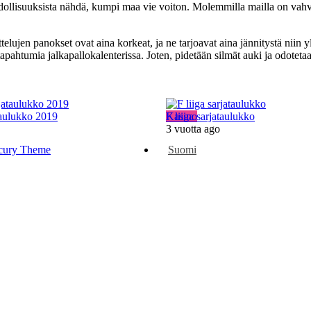
hdollisuuksista nähdä, kumpi maa vie voiton. Molemmilla mailla on vah
elujen panokset ovat aina korkeat, ja ne tarjoavat aina jännitystä niin y
pahtumia jalkapallokalenterissa. Joten, pidetään silmät auki ja odotetaa
taulukko 2019
Kasino
F liiga sarjataulukko
3 vuotta ago
cury Theme
Suomi