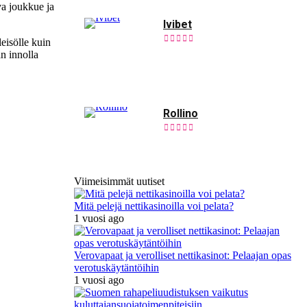
va joukkue ja
Ivibet
leisölle kuin
n innolla
Rollino
Viimeisimmät uutiset
Mitä pelejä nettikasinoilla voi pelata?
1 vuosi ago
Verovapaat ja verolliset nettikasinot: Pelaajan opas
verotuskäytäntöihin
1 vuosi ago