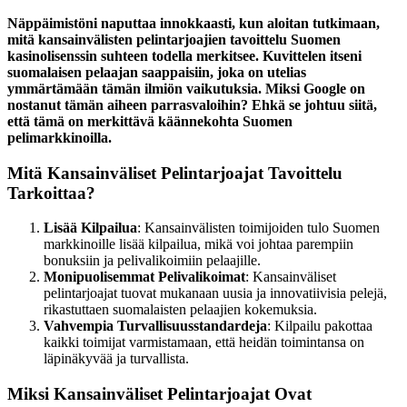
Näppäimistöni naputtaa innokkaasti, kun aloitan tutkimaan,
mitä kansainvälisten pelintarjoajien tavoittelu Suomen
kasinolisenssin suhteen todella merkitsee. Kuvittelen itseni
suomalaisen pelaajan saappaisiin, joka on utelias
ymmärtämään tämän ilmiön vaikutuksia. Miksi Google on
nostanut tämän aiheen parrasvaloihin? Ehkä se johtuu siitä,
että tämä on merkittävä käännekohta Suomen
pelimarkkinoilla.
Mitä Kansainväliset Pelintarjoajat Tavoittelu
Tarkoittaa?
Lisää Kilpailua
: Kansainvälisten toimijoiden tulo Suomen
markkinoille lisää kilpailua, mikä voi johtaa parempiin
bonuksiin ja pelivalikoimiin pelaajille.
Monipuolisemmat Pelivalikoimat
: Kansainväliset
pelintarjoajat tuovat mukanaan uusia ja innovatiivisia pelejä,
rikastuttaen suomalaisten pelaajien kokemuksia.
Vahvempia Turvallisuusstandardeja
: Kilpailu pakottaa
kaikki toimijat varmistamaan, että heidän toimintansa on
läpinäkyvää ja turvallista.
Miksi Kansainväliset Pelintarjoajat Ovat