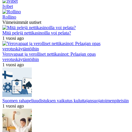
Ivibet
Rollino
Viimeisimmät uutiset
Mitä pelejä nettikasinoilla voi pelata?
1 vuosi ago
Verovapaat ja verolliset nettikasinot: Pelaajan opas
verotuskäytäntöihin
1 vuosi ago
Suomen rahapeliuudistuksen vaikutus kuluttajansuojatoimenpiteisiin
1 vuosi ago