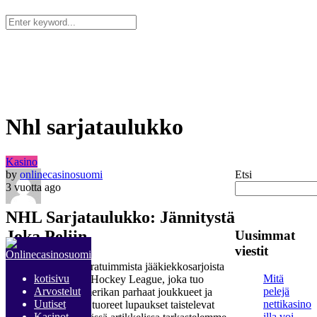
kotisivu
Arvostelut
Uutiset
Kasinot
Ota Yhteyttä
Meistä
Nhl sarjataulukko
Kasino
by
onlinecasinosuomi
Etsi
3 vuotta ago
NHL Sarjataulukko: Jännitystä
Joka Peliin
Uusimmat
viestit
Yksi maailman seuratuimmista jääkiekkosarjoista
Mitä
kotisivu
on NHL, National Hockey League, joka tuo
pelejä
Arvostelut
yhteen Pohjois-Amerikan parhaat joukkueet ja
nettikasino
Uutiset
pelaajat. Konkat ja tuoreet lupaukset taistelevat
illa voi
Kasinot