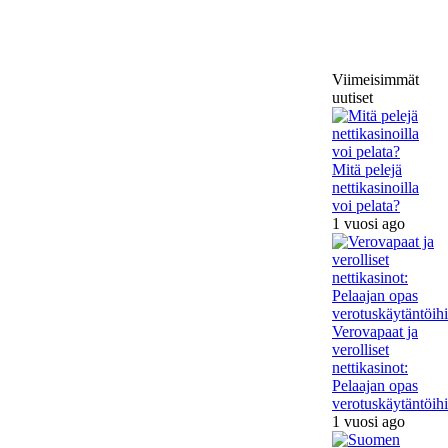
Viimeisimmät
uutiset
Mitä pelejä
nettikasinoilla
voi pelata?
1 vuosi ago
Verovapaat ja
verolliset
nettikasinot:
Pelaajan opas
verotuskäytäntöih
1 vuosi ago