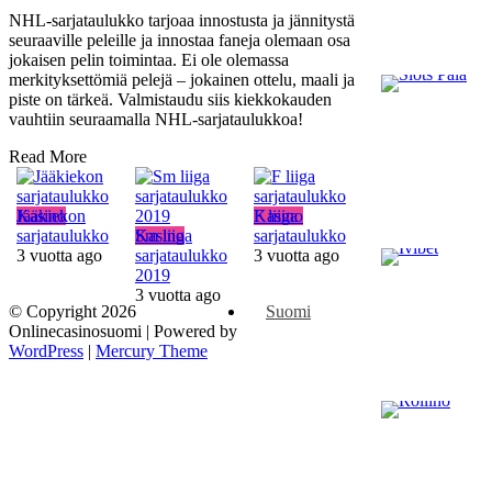
NHL-sarjataulukko tarjoaa innostusta ja jännitystä
seuraaville peleille ja innostaa faneja olemaan osa
jokaisen pelin toimintaa. Ei ole olemassa
merkityksettömiä pelejä – jokainen ottelu, maali ja
piste on tärkeä. Valmistaudu siis kiekkokauden
vauhtiin seuraamalla NHL-sarjataulukkoa!
Read More
Kasino
Jääkiekon
Kasino
F liiga
sarjataulukko
Kasino
Sm liiga
sarjataulukko
3 vuotta ago
sarjataulukko
3 vuotta ago
2019
3 vuotta ago
© Copyright 2026
Suomi
Onlinecasinosuomi | Powered by
WordPress
|
Mercury Theme