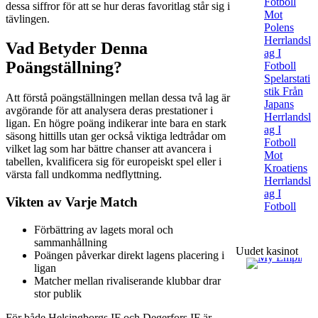
Fotboll
dessa siffror för att se hur deras favoritlag står sig i
Mot
tävlingen.
Polens
Herrlandsl
Vad Betyder Denna
ag I
Poängställning?
Fotboll
Spelarstati
stik Från
Att förstå poängställningen mellan dessa två lag är
Japans
avgörande för att analysera deras prestationer i
Herrlandsl
ligan. En högre poäng indikerar inte bara en stark
ag I
säsong hittills utan ger också viktiga ledtrådar om
Fotboll
vilket lag som har bättre chanser att avancera i
Mot
tabellen, kvalificera sig för europeiskt spel eller i
Kroatiens
värsta fall undkomma nedflyttning.
Herrlandsl
ag I
Vikten av Varje Match
Fotboll
Förbättring av lagets moral och
sammanhållning
Uudet kasinot
Poängen påverkar direkt lagens placering i
ligan
Matcher mellan rivaliserande klubbar drar
stor publik
För både Helsingborgs IF och Degerfors IF är