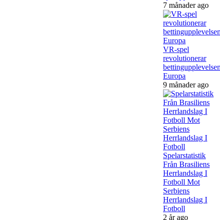
7 månader ago
VR-spel
revolutionerar
bettingupplevelse
Europa
9 månader ago
Spelarstatistik
Från Brasiliens
Herrlandslag I
Fotboll Mot
Serbiens
Herrlandslag I
Fotboll
2 år ago