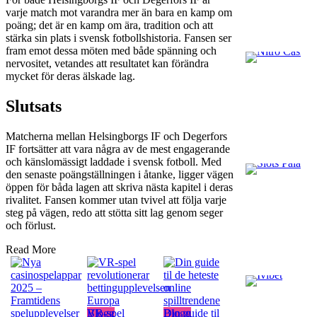
varje match mot varandra mer än bara en kamp om
poäng; det är en kamp om ära, tradition och att
stärka sin plats i svensk fotbollshistoria. Fansen ser
fram emot dessa möten med både spänning och
nervositet, vetandes att resultatet kan förändra
mycket för deras älskade lag.
Slutsats
Matcherna mellan Helsingborgs IF och Degerfors
IF fortsätter att vara några av de mest engagerande
och känslomässigt laddade i svensk fotboll. Med
den senaste poängställningen i åtanke, ligger vägen
öppen för båda lagen att skriva nästa kapitel i deras
rivalitet. Fansen kommer utan tvivel att följa varje
steg på vägen, redo att stötta sitt lag genom seger
och förlust.
Read More
Blogg
VR-spel
Blogg
Din guide til