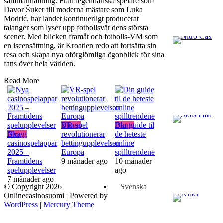
sammanhållning. Från legendariska spelare som
Davor Šuker till moderna mästare som Luka
Modrić, har landet kontinuerligt producerat
talanger som lyser upp fotbollsvärldens största
scener. Med blicken framåt och fotbolls-VM som
en iscensättning, är Kroatien redo att fortsätta sin
resa och skapa nya oförglömliga ögonblick för sina
fans över hela världen.
Read More
Blogg
VR-spel
Blogg
Din guide til
Blogg
Nya
revolutionerar
de heteste
casinospelappar
bettingupplevelsen
online
2025 –
Europa
spilltrendene
Framtidens
9 månader ago
10 månader
spelupplevelser
ago
7 månader ago
© Copyright 2026
Svenska
Onlinecasinosuomi | Powered by
WordPress
|
Mercury Theme