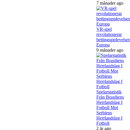
7 månader ago
VR-spel
revolutionerar
bettingupplevelse
Europa
9 månader ago
Spelarstatistik
Från Brasiliens
Herrlandslag I
Fotboll Mot
Serbiens
Herrlandslag I
Fotboll
2 år ago