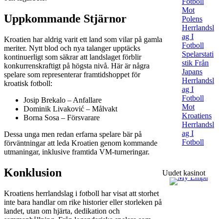
Fotboll
Mot
Uppkommande Stjärnor
Polens
Herrlandsl
ag I
Kroatien har aldrig varit ett land som vilar på gamla
Fotboll
meriter. Nytt blod och nya talanger upptäcks
Spelarstati
kontinuerligt som säkrar att landslaget förblir
stik Från
konkurrenskraftigt på högsta nivå. Här är några
Japans
spelare som representerar framtidshoppet för
Herrlandsl
kroatisk fotboll:
ag I
Fotboll
Josip Brekalo – Anfallare
Mot
Dominik Livaković – Målvakt
Kroatiens
Borna Sosa – Försvarare
Herrlandsl
ag I
Dessa unga men redan erfarna spelare bär på
Fotboll
förväntningar att leda Kroatien genom kommande
utmaningar, inklusive framtida VM-turneringar.
Konklusion
Uudet kasinot
Kroatiens herrlandslag i fotboll har visat att storhet
inte bara handlar om rike historier eller storleken på
landet, utan om hjärta, dedikation och