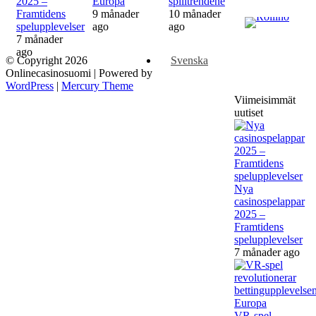
2025 –
Europa
spilltrendene
Framtidens
9 månader
10 månader
spelupplevelser
ago
ago
7 månader
ago
© Copyright 2026
Svenska
Onlinecasinosuomi | Powered by
WordPress
|
Mercury Theme
Viimeisimmät
uutiset
Nya
casinospelappar
2025 –
Framtidens
spelupplevelser
7 månader ago
VR-spel