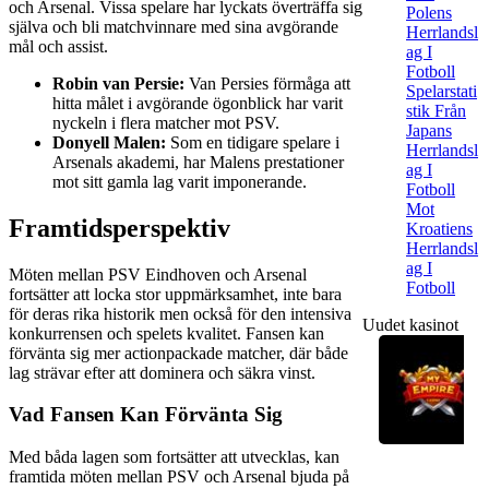
och Arsenal. Vissa spelare har lyckats överträffa sig
Polens
själva och bli matchvinnare med sina avgörande
Herrlandsl
mål och assist.
ag I
Fotboll
Robin van Persie:
Van Persies förmåga att
Spelarstati
hitta målet i avgörande ögonblick har varit
stik Från
nyckeln i flera matcher mot PSV.
Japans
Donyell Malen:
Som en tidigare spelare i
Herrlandsl
Arsenals akademi, har Malens prestationer
ag I
mot sitt gamla lag varit imponerande.
Fotboll
Mot
Framtidsperspektiv
Kroatiens
Herrlandsl
ag I
Möten mellan PSV Eindhoven och Arsenal
Fotboll
fortsätter att locka stor uppmärksamhet, inte bara
för deras rika historik men också för den intensiva
Uudet kasinot
konkurrensen och spelets kvalitet. Fansen kan
förvänta sig mer actionpackade matcher, där både
lag strävar efter att dominera och säkra vinst.
Vad Fansen Kan Förvänta Sig
Med båda lagen som fortsätter att utvecklas, kan
framtida möten mellan PSV och Arsenal bjuda på