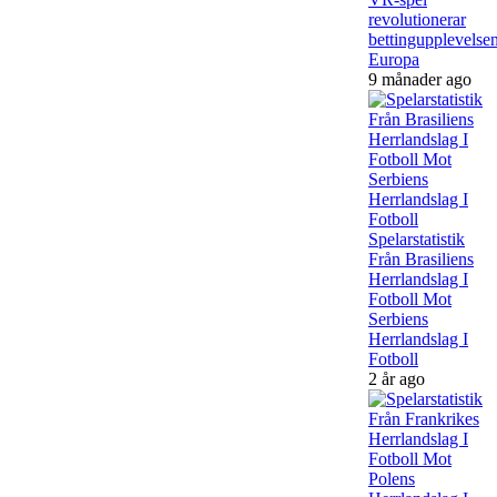
revolutionerar
bettingupplevelse
Europa
9 månader ago
Spelarstatistik
Från Brasiliens
Herrlandslag I
Fotboll Mot
Serbiens
Herrlandslag I
Fotboll
2 år ago